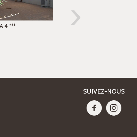
›
A 4
***
LE VICTORIA 5
****
SUIVEZ-NOUS