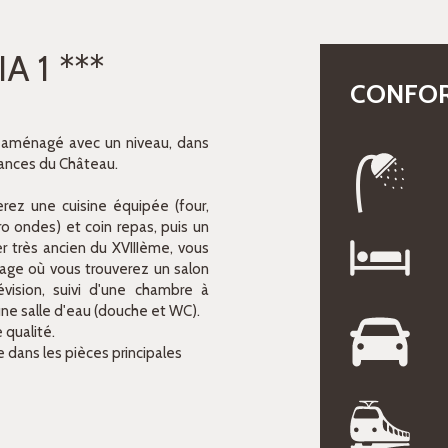
A 1
***
CONFO
aménagé avec un niveau, dans
ances du Château.
.
erez une cuisine équipée (four,
cro ondes) et coin repas, puis un
er très ancien du XVIIIème, vous
age où vous trouverez un salon
évision, suivi d'une chambre à
'une salle d'eau (douche et WC).
 qualité.
e dans les pièces principales