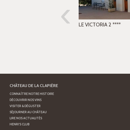
‹
LE VICTORIA 2
****
CHÂTEAU DE LA CLAPIÈRE
CONNAÎTRE NOTRE HISTOIRE
DÉCOUVRIR NOS VINS
VISITER & DÉGUSTER
SÉJOURNER AU CHÂTEAU
LIRE NOS ACTUALITÉS
HENRI'S CLUB