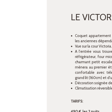
LE VICTORI
Coquet appartement 
les anciennes dépend
Vue sur la cour Victoria
A l'entrée vous trouv
réfrigérateur, four mi
charmant petit escali
mènera au premier ét
confortable avec tél
grand lit (160cm) et d
Décoration soignée de
Climatisation réversibl
TARIFS:
490 € les 2 nuits