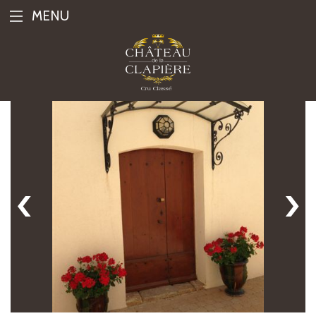
MENU
‹
›